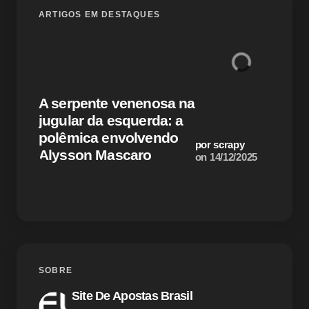
O seu endereço de e-mail não será publicado.
Campos
ARTIGOS EM DESTAQUES
obrigatórios são marcados com
*
Name *
Alcol
A serpente venenosa na
ataqu
Email *
jugular da esquerda: a
como 
polêmica envolvendo
motiv
por scrapy
Alysson Mascaro
antis
on
14/12/2025
Your Comment *
Save my name and email in this browser for the
SOBRE
next time I comment.
Site De Apostas Brasil