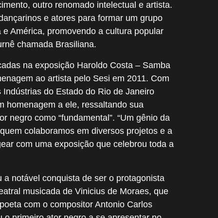
mento, outro renomado intelectual e artista.
 dançarinos e atores para formar um grupo
 e América, promovendo a cultura popular
urnê chamada Brasiliana.
cadas na exposição Haroldo Costa – Samba
menagem ao artista pelo Sesi em 2011. Com
 Indústrias do Estado do Rio de Janeiro
m homenagem a ele, ressaltando sua
ador negro como “fundamental”. “Um gênio da
 quem colaboramos em diversos projetos e a
ear com uma exposição que celebrou toda a
a notável conquista de ser o protagonista
atral musicada de Vinicius de Moraes, que
 poeta com o compositor Antonio Carlos
 o primeiro ator negro a se apresentar no