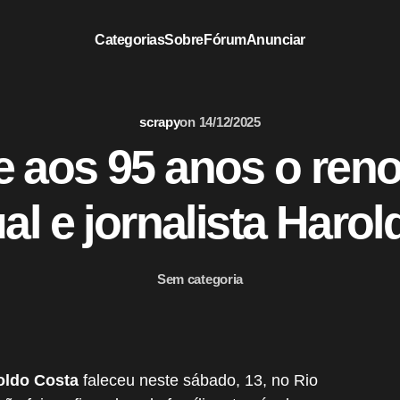
Categorias
Sobre
Fórum
Anunciar
scrapy
on
14/12/2025
e aos 95 anos o re
ual e jornalista Haro
Sem categoria
oldo Costa
faleceu neste sábado, 13, no Rio