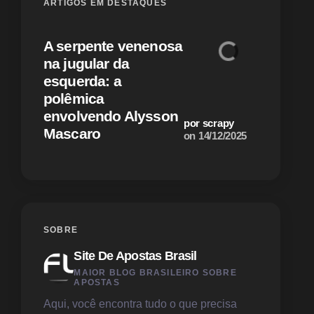
ARTIGOS EM DESTAQUES
A serpente venenosa
na jugular da
Alcolum
esquerda: a
classifi
polêmica
Austráli
envolvendo Alysson
cruel, m
por scrapy
Mascaro
antissem
on
14/12/2025
SOBRE
Site De Apostas Brasil
MAIOR BLOG BRASILEIRO SOBRE
APOSTAS
Aqui, você encontra tudo o que precisa