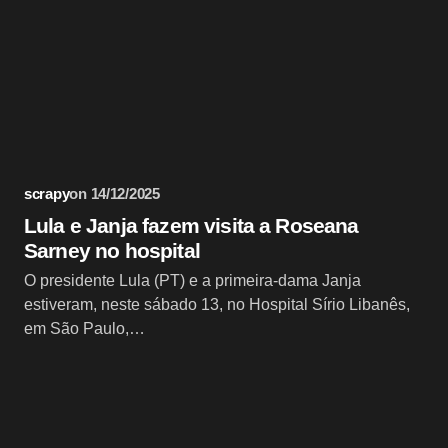
licado.
Campos obrigatórios são marcados com
*
Email *
scrapy
on
14/12/2025
Lula e Janja fazem visita a Roseana
Sarney no hospital
O presidente Lula (PT) e a primeira-dama Janja
estiveram, neste sábado 13, no Hospital Sírio Libanês,
em São Paulo,…
wser for the next time I