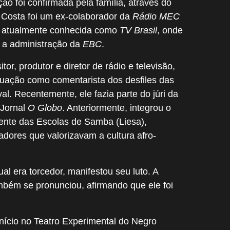
ão foi confirmada pela família, através do
is. Costa foi um ex-colaborador da
Rádio MEC
, atualmente conhecida como
TV Brasil
, onde
b a administração da
EBC
.
tor, produtor e diretor de rádio e televisão,
uação como comentarista dos desfiles das
l. Recentemente, ele fazia parte do júri da
 Jornal
O Globo
. Anteriormente, integrou o
ente das Escolas de Samba (Liesa),
dores que valorizavam a cultura afro-
al era torcedor, manifestou seu luto. A
bém se pronunciou, afirmando que ele foi
início no Teatro Experimental do Negro