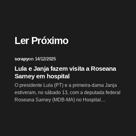
O seu endereço de e-mail não será pub
Ler Próximo
Name *
scrapy
on
14/12/2025
Your Comment *
Lula e Janja fazem visita a Roseana
Sarney em hospital
O presidente Lula (PT) e a primeira-dama Janja
estiveram, no sábado 13, com a deputada federal
Roseana Sarney (MDB-MA) no Hospital…
Save my name and email in this bro
comment.
Enviar Comentário