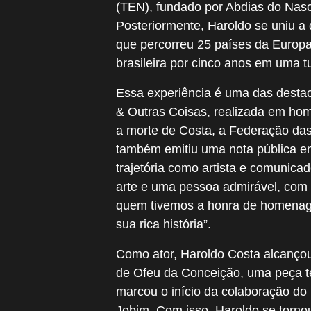
(TEN), fundado por Abdias do Nasci
Posteriormente, Haroldo se uniu a
que percorreu 25 países da Europa
brasileira por cinco anos em uma t
Essa experiência é uma das desta
& Outras Coisas, realizada em ho
a morte de Costa, a Federação das
também emitiu uma nota pública e
trajetória como artista e comunic
arte e uma pessoa admirável, com
quem tivemos a honra de homenag
sua rica história”.
Como ator, Haroldo Costa alcançou 
de Ofeu da Conceição, uma peça te
marcou o início da colaboração do
Jobim. Com isso, Haroldo se tornou