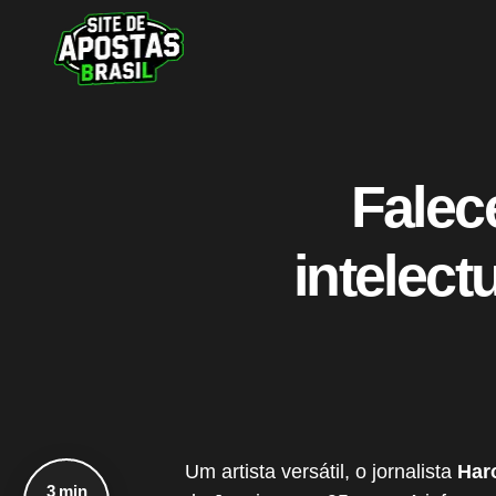
Falec
intelect
Um artista versátil, o jornalista
Har
3 min