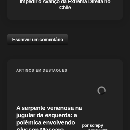
Impedir o Avanço da Extrema Direita no
Chile
Escrever um comentário
O seu endereço de e-mail não será publicado.
Campos
ARTIGOS EM DESTAQUES
obrigatórios são marcados com
*
Name *
Alcol
A serpente venenosa na
ataqu
Email *
jugular da esquerda: a
como 
polêmica envolvendo
motiv
por scrapy
Alysson Mascaro
antis