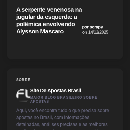
Alcol
A serpente venenosa na
ataqu
Email *
jugular da esquerda: a
como 
polêmica envolvendo
motiv
por scrapy
Alysson Mascaro
antis
on
14/12/2025
Your Comment *
Save my name and email in this browser for the
SOBRE
next time I comment.
Site De Apostas Brasil
Enviar Comentário
MAIOR BLOG BRASILEIRO SOBRE
APOSTAS
Aqui, você encontra tudo o que precisa sobre
apostas no Brasil, com informações
detalhadas, análises precisas e as melhores