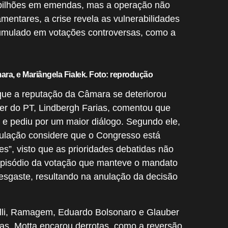
 bilhões em emendas, mas a operação não
mentares, a crise revela as vulnerabilidades
cumulado em votações controversas, como a
ra, e Mariângela Fialek. Foto: reprodução
que a reputação da Câmara se deteriorou
der do PT, Lindbergh Farias, comentou que
s” e pediu por um maior diálogo. Segundo ele,
ulação considere que o Congresso está
s”, visto que as prioridades debatidas não
episódio da votação que manteve o mandato
esgaste, resultando na anulação da decisão
lli, Ramagem, Eduardo Bolsonaro e Glauber
as. Motta encarou derrotas, como a reversão