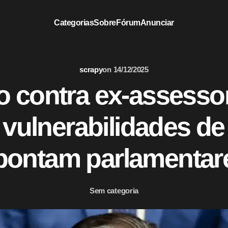
Categorias
Sobre
Fórum
Anunciar
scrapy
on
14/12/2025
 contra ex-assessor
 vulnerabilidades de
pontam parlamentar
Sem categoria