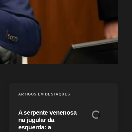
ARTIGOS EM DESTAQUES
A serpente venenosa
na jugular da
Alcolum
esquerda: a
classifi