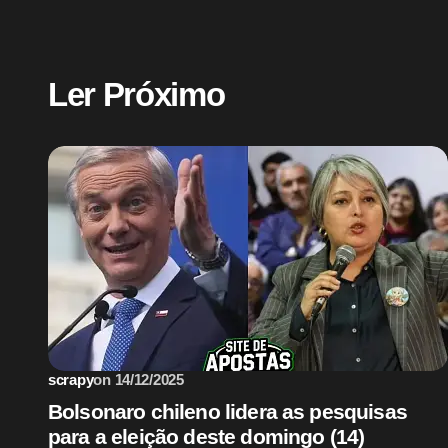
O seu endereço de e-mail não será pub
Ler Próximo
Name *
Sem categoria
Your Comment *
Save my name and email in this bro
comment.
scrapy
on
14/12/2025
Enviar Comentário
Bolsonaro chileno lidera as pesquisas
para a eleição deste domingo (14)