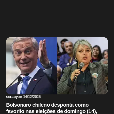
licado.
Campos obrigatórios são marcados com
*
Email *
Sem categoria
wser for the next time I
scrapy
on
14/12/2025
Bolsonaro chileno desponta como
favorito nas eleições de domingo (14),