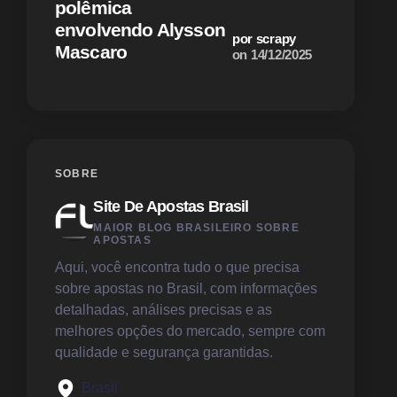
polêmica
Austráli
envolvendo Alysson
cruel, m
por scrapy
Mascaro
antissem
on
14/12/2025
SOBRE
Site De Apostas Brasil
MAIOR BLOG BRASILEIRO SOBRE
APOSTAS
Aqui, você encontra tudo o que precisa
sobre apostas no Brasil, com informações
detalhadas, análises precisas e as
melhores opções do mercado, sempre com
qualidade e segurança garantidas.
Brasil